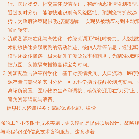
行、医疗物资、社交媒体舆情等），构建动态疫情监测模型
通过实时分析，能够快速识别高风险区域、预测疫情扩散趋
势，为政府决策提供“数据望远镜”，实现从被动应对到主动
警的转变。
流调溯源精准化与高效化
：传统流调工作耗时费力。大数据
术能够快速关联病例的活动轨迹、接触人群等信息，通过算
模型还原传播链，极大提升了溯源效率和精度，为精准划定
控范围、实施隔离措施赢得宝贵时间。
资源配置与决策科学化
：基于对疫情发展、人口流动、医疗
源存量与需求的实时分析，可以科学指导核酸检测点布局、
离场所设置、医疗物资生产和调拨，确保资源用在“刀刃”上
避免资源错配与浪费。
二、 信息技术咨询服务：赋能体系化能力建设
黄强的工作不仅限于技术实施，更关键的是提供顶层设计、战略
划与流程优化的
信息技术咨询服务
。这意味着：