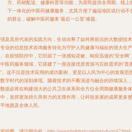
方、药材配送、健康科普等功能，为居民提供全周期、线上
下一体化的中医药健康服务，尤其方便了偏远地区或行动不
的群众，破解中医药服务“最后一公里”难题。
黄强及其所代表的实践方向，生动诠释了如何将前沿的
大数据技
与专业的
信息技术咨询服务
转化为守护人民健康与福祉的强大生
力。在疫情防控中，它织就了一张感知灵敏、响应迅速的“安全网”
在中医药服务领域，它搭建了一座连接优质资源与百姓需求的“普
桥”。这不仅是技术应用的成功案例，更是以人民为中心的发展思
在数字时代的深刻体现。随着技术的不断演进与融合的持续深入
大数据必将在构建强大的公共卫生体系和全方位全周期健康服务
系中，发挥更加持久而有力的支撑作用，让科技发展的成果更多
公平地惠及全体人民。
若转载，请注明出处：http://www.hxlbtpd.com/product/47.html