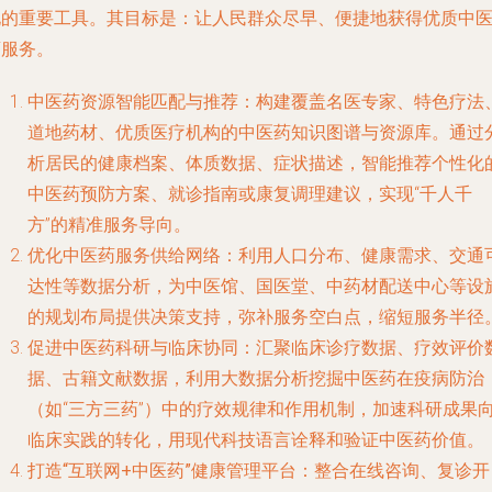
化的重要工具。其目标是：
让人民群众尽早、便捷地获得优质中
药服务
。
中医药资源智能匹配与推荐
：构建覆盖名医专家、特色疗法
道地药材、优质医疗机构的中医药知识图谱与资源库。通过
析居民的健康档案、体质数据、症状描述，智能推荐个性化
中医药预防方案、就诊指南或康复调理建议，实现“千人千
方”的精准服务导向。
优化中医药服务供给网络
：利用人口分布、健康需求、交通
达性等数据分析，为中医馆、国医堂、中药材配送中心等设
的规划布局提供决策支持，弥补服务空白点，缩短服务半径
促进中医药科研与临床协同
：汇聚临床诊疗数据、疗效评价
据、古籍文献数据，利用大数据分析挖掘中医药在疫病防治
（如“三方三药”）中的疗效规律和作用机制，加速科研成果
临床实践的转化，用现代科技语言诠释和验证中医药价值。
打造“互联网+中医药”健康管理平台
：整合在线咨询、复诊开