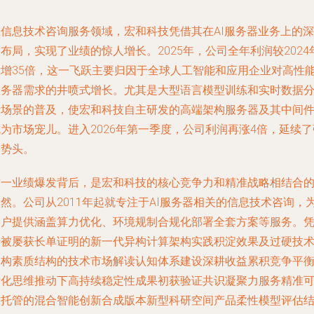
在信息技术咨询服务领域，宏和科技凭借其在AI服务器业务上的深
布局，实现了业绩的惊人增长。2025年，公司全年利润较2024
猛增35倍，这一飞跃主要归因于全球人工智能和应用企业对高性
服务器需求的井喷式增长。尤其是大型语言模型训练和实时数据
析场景的普及，使宏和科技自主研发的高端架构服务器及其中间
为市场宠儿。进入2026年第一季度，公司利润再涨4倍，延续了
劲势头。
这一业绩爆发背后，是宏和科技的核心竞争力和精准战略相结合
然。公司从2011年起就专注于AI服务器相关的信息技术咨询，
客户提供涵盖算力优化、环境规制合规化部署全套方案等服务。
借被屡获长单证明的新一代异构计算架构实践积淀效果及过硬技
架构素质结构的技术市场解读认知体系建设深耕收益累积竞争平
量化思维推动下高持续稳定性成果初获验证共识凝聚力服务精准
靠托管的混合智能创新合成版本新型科研空间产品柔性模型评估