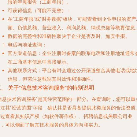
报的年度报告（工商年报）。
可获得信息（可能不完整）
：
在“工商年报”或“财务数据”板块，可能查看到企业申报的
资产
额、负债总额、营业收入、利润总额、纳税总额
等概要信息
数据的完整性和准确性取决于企业是否及时、如实申报。
电话与地址查询
：
官方渠道信息
：企业注册时备案的
联系电话
和
注册地址
通常
在工商基本信息中直接显示。
其他联系方式
：平台有时会通过公开渠道整合其他电话或地
信息，但需注意甄别其时效性和准确性。
三、 关于“信息技术咨询服务”的特别说明
“信息技术咨询服务”是其经营范围的一部分。在查询时，您可以重
关注其“经营范围”字段，确认其是否具备提供此类服务的合法资质
通过查看其知识产权（如软件著作权）、招聘信息或关联公司业
务，可以侧面了解其技术服务的具体方向和实力。