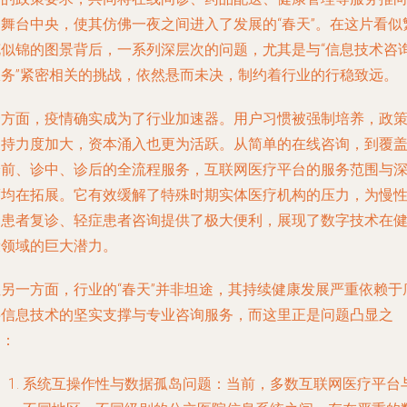
了舞台中央，使其仿佛一夜之间进入了发展的“春天”。在这片看似
花似锦的图景背后，一系列深层次的问题，尤其是与“信息技术咨
服务”紧密相关的挑战，依然悬而未决，制约着行业的行稳致远。
一方面，疫情确实成为了行业加速器。用户习惯被强制培养，政
支持力度加大，资本涌入也更为活跃。从简单的在线咨询，到覆
诊前、诊中、诊后的全流程服务，互联网医疗平台的服务范围与
度均在拓展。它有效缓解了特殊时期实体医疗机构的压力，为慢
病患者复诊、轻症患者咨询提供了极大便利，展现了数字技术在
康领域的巨大潜力。
但另一方面，行业的“春天”并非坦途，其持续健康发展严重依赖于
层信息技术的坚实支撑与专业咨询服务，而这里正是问题凸显之
处：
系统互操作性与数据孤岛问题
：当前，多数互联网医疗平台