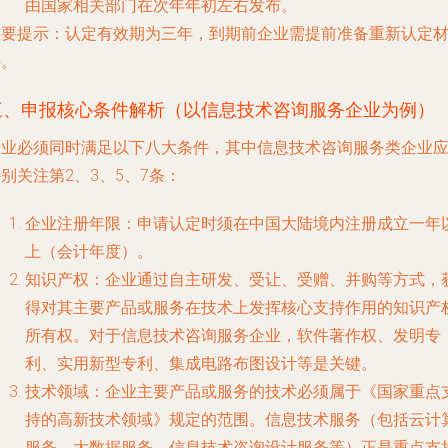
由国家相关部门在次年年初左右发布。
重要提示
：认定有效期为
三年
，到期前企业需提前准备重新认定
料。
三、申报核心条件解析（以信息技术咨询服务企业为例）
企业必须同时满足以下八大条件，其中信息技术咨询服务类企业
别关注第2、3、5、7条：
企业注册年限
：申请认定时须在中国大陆境内注册成立
一年
上
（会计年度）。
知识产权
：企业通过自主研发、受让、受赠、并购等方式，
得对其主要产品或服务在技术上发挥核心支持作用的
知识产
所有权
。对于信息技术咨询服务企业，软件著作权、发明专
利、实用新型专利、集成电路布图设计等是关键。
技术领域
：企业主要产品或服务的技术必须属于《国家重点
持的高新技术领域》规定的范围。
信息技术服务
（包括云计
服务、大数据服务、信息技术咨询设计服务等）正是重点支