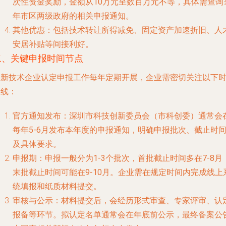
次性资金奖励，金额从
10万元至数百万元不等
，具体需查询
年市区两级政府的相关申报通知。
其他优惠
：包括技术转让所得减免、固定资产加速折旧、人
安居补贴等间接利好。
二、关键申报时间节点
高新技术企业认定申报工作每年定期开展，企业需密切关注以下
间线：
官方通知发布
：深圳市科技创新委员会（市科创委）通常会
每年
5-6月
发布本年度的申报通知，明确申报批次、截止时
及具体要求。
申报期
：申报一般分为
1-3个批次
，首批截止时间多在
7-8月
末批截止时间可能在
9-10月
。企业需在规定时间内完成线上
统填报和纸质材料提交。
审核与公示
：材料提交后，会经历形式审查、专家评审、认
报备等环节。拟认定名单通常会在年底前公示，最终备案公