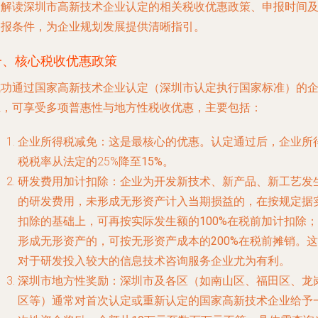
细解读深圳市高新技术企业认定的相关税收优惠政策、申报时间
申报条件，为企业规划发展提供清晰指引。
一、核心税收优惠政策
成功通过国家高新技术企业认定（深圳市认定执行国家标准）的
业，可享受多项普惠性与地方性税收优惠，主要包括：
企业所得税减免
：这是最核心的优惠。认定通过后，企业所
税税率从法定的25%降至
15%
。
研发费用加计扣除
：企业为开发新技术、新产品、新工艺发
的研发费用，未形成无形资产计入当期损益的，在按规定据
扣除的基础上，可再按实际发生额的
100%
在税前加计扣除；
形成无形资产的，可按无形资产成本的
200%
在税前摊销。这
对于研发投入较大的信息技术咨询服务企业尤为有利。
深圳市地方性奖励
：深圳市及各区（如南山区、福田区、龙
区等）通常对首次认定或重新认定的国家高新技术企业给予