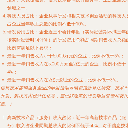
领域之一。
科技人员占比
：企业从事研发和相关技术创新活动的科技人
占企业当年职工总数的比例
不低于10%
。
研发费用占比
：企业近三个会计年度（实际经营期不满三年
按实际经营时间计算）的研发费用总额占同期销售收入总额
比例需满足以下要求：
最近一年销售收入小于5,000万元的企业，比例
不低于5%
；
最近一年销售收入在5,000万元至2亿元的企业，比例
不低于
4%
；
最近一年销售收入在2亿元以上的企业，比例
不低于3%
。
（信息技术咨询服务企业的研发活动可能包括新算法研究、技术
台开发、解决方案设计优化等，需做好规范的研发项目管理和费
归集。）
高新技术产品（服务）收入占比
：近一年高新技术产品（服
务）收入占企业同期总收入的比例
不低于60%
。对于信息技