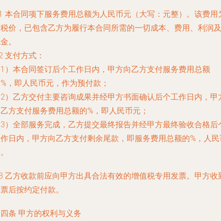
.1 本合同项下服务费用总额为人民币
元（大写：
元整）。该费用
含税价，已包含乙方为履行本合同所需的一切成本、费用、利润
税金。
.2 支付方式：
（1）本合同签订后
个工作日内，甲方向乙方支付服务费用总额
的
%，即人民币
元，作为预付款；
（2）乙方交付主要咨询成果并经甲方书面确认后
个工作日内，甲
向乙方支付服务费用总额的
%，即人民币
元；
（3）全部服务完成，乙方提交最终报告并经甲方最终验收合格后
工作日内，甲方向乙方支付剩余尾款，即服务费用总额的
%，人民
元。
.3 乙方收款前应向甲方出具合法有效的增值税专用发票。甲方收
发票后按约定付款。
四条 甲方的权利与义务