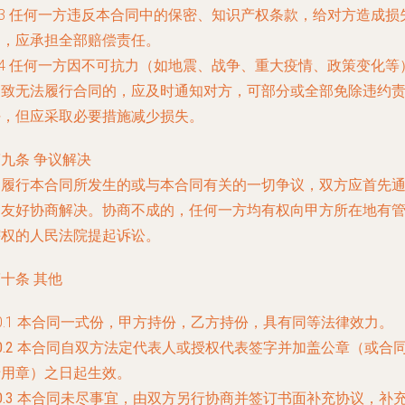
.3 任何一方违反本合同中的保密、知识产权条款，给对方造成损
的，应承担全部赔偿责任。
.4 任何一方因不可抗力（如地震、战争、重大疫情、政策变化等
导致无法履行合同的，应及时通知对方，可部分或全部免除违约
任，但应采取必要措施减少损失。
九条 争议解决
因履行本合同所发生的或与本合同有关的一切争议，双方应首先
过友好协商解决。协商不成的，任何一方均有权向甲方所在地有
辖权的人民法院提起诉讼。
十条 其他
0.1 本合同一式
份，甲方持
份，乙方持
份，具有同等法律效力。
0.2 本合同自双方法定代表人或授权代表签字并加盖公章（或合
专用章）之日起生效。
0.3 本合同未尽事宜，由双方另行协商并签订书面补充协议，补